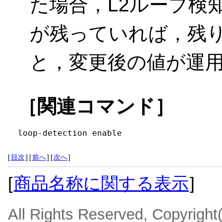
た場合，L2ループ検
が残っていれば，残
と，変更後の値が運
［関連コマンド］
loop-detection enable
[
目次
]
[
前へ
]
[
次へ
]
[
商品名称に関する表示
]
All Rights Reserved, Copyrigh