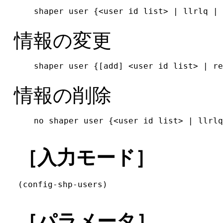
shaper user {<user id list> | llrlq | 
情報の変更
shaper user {[add] <user id list> | re
情報の削除
no shaper user {<user id list> | llrlq
［入力モード］
(config-shp-users)
［パラメータ］