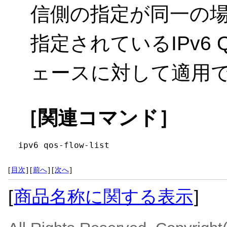
信側の指定が同一の
指定されているIPv6
ェースに対して適用
［関連コマンド］
ipv6 qos-flow-list
[
目次
]
[
前へ
]
[
次へ
]
[
商品名称に関する表示
]