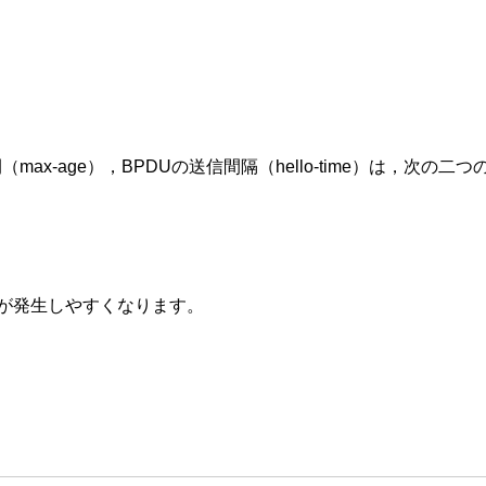
間（max-age），BPDUの送信間隔（hello-time）は，次
変更が発生しやすくなります。