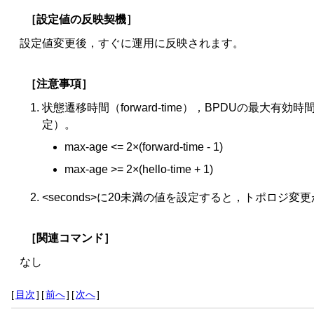
［設定値の反映契機］
設定値変更後，すぐに運用に反映されます。
［注意事項］
状態遷移時間（forward-time），BPDUの最大有効時
定）。
max-age <= 2×(forward-time - 1)
max-age >= 2×(hello-time + 1)
<seconds>に20未満の値を設定すると，トポロジ
［関連コマンド］
なし
[
目次
]
[
前へ
]
[
次へ
]