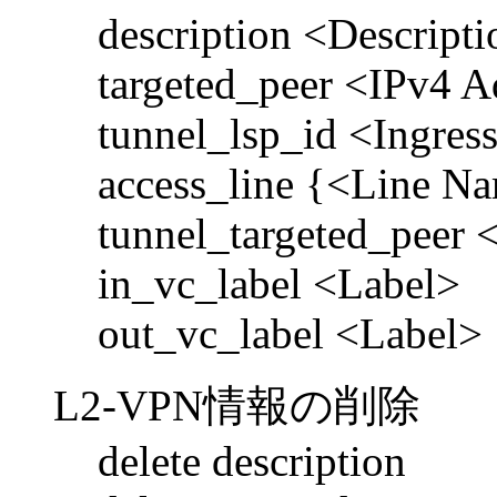
description <Descript
targeted_peer <IPv4 A
tunnel_lsp_id <Ingres
access_line {<Line 
tunnel_targeted_peer 
in_vc_label <Label>
out_vc_label <Label>
L2-VPN情報の削除
delete description