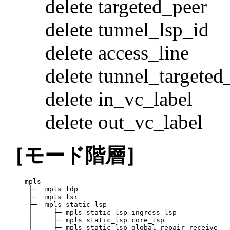
delete targeted_peer
delete tunnel_lsp_id
delete access_line
delete tunnel_targeted
delete in_vc_label
delete out_vc_label
［モード階層］
mpls

 ├─  mpls ldp

 ├─  mpls lsr

 ├─  mpls static_lsp

 │     ├─ mpls static_lsp ingress_lsp

 │     ├─ mpls static_lsp core_lsp

 │     ├─ mpls static_lsp global_repair_receive
