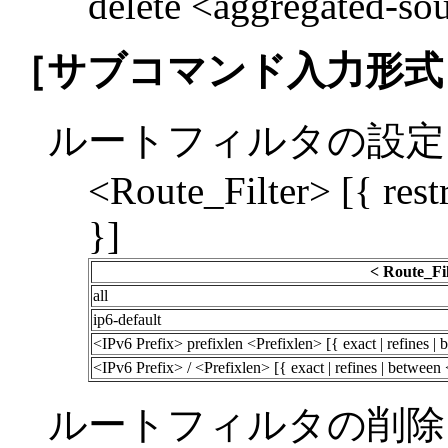
delete <aggregated-so
［サブコマンド入力形式
ルートフィルタの設定
<Route_Filter> [{ rest
}]
< Route_Fil
all
ip6-default
<IPv6 Prefix> prefixlen <Prefixlen> [{ exact | refines 
<IPv6 Prefix> / <Prefixlen> [{ exact | refines | betwee
ルートフィルタの削除