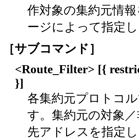
作対象の集約元情報
ージによって指定し
［サブコマンド］
<Route_Filter> [{ restri
}]
各集約元プロトコル
す。集約元の対象／
先アドレスを指定し