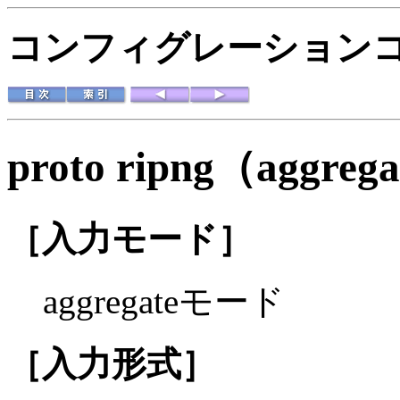
コンフィグレーションコマ
proto ripng（aggr
［入力モード］
aggregateモード
［入力形式］