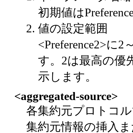
初期値はPrefer
値の設定範囲
<Preference2
す。2は最高の優
示します。
<aggregated-source>
各集約元プロトコル
集約元情報の挿入ま