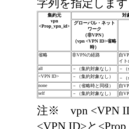
字列を指定します
集約元
対
vpn
グローバル・ネット
<Prop_vpn_id>
ワーク
（非VPN）
（vpn <VPN ID>省略
時）
省略
非VPNの経路
自V
イト
all
－（集約対象なし）
－（s
<VPN ID>
－（集約対象なし）
－（s
none
－（省略時と同様）
自V
self
－（集約対象なし）
自V
注※ vpn <VPN ID
<VPN ID>と<Pr