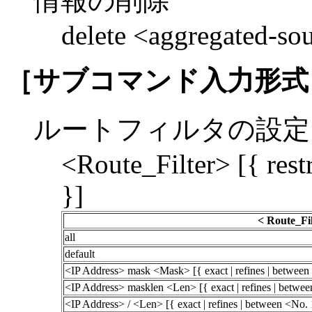
情報の削除
delete <aggregated-so
［サブコマンド入力形式
ルートフィルタの設定
<Route_Filter> [{ rest
}]
< Route_Fil
all
default
<IP Address> mask <Mask> [{ exact | refines | betwee
<IP Address> masklen <Len> [{ exact | refines | betwe
<IP Address> / <Len> [{ exact | refines | between <No.