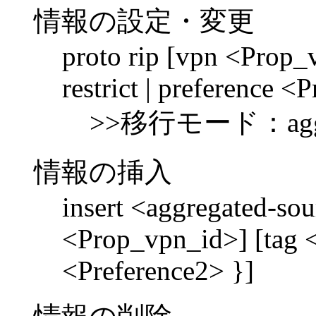
情報の設定・変更
proto rip [vpn <Prop_
restrict | preference <
>>移行モード：aggrega
情報の挿入
insert <aggregated-sou
<Prop_vpn_id>] [tag <T
<Preference2> }]