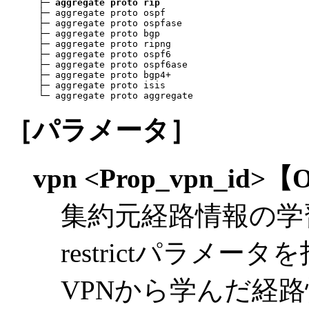
 ├─ 
aggregate proto rip
 ├─ aggregate proto ospf

 ├─ aggregate proto ospfase

 ├─ aggregate proto bgp

 ├─ aggregate proto ripng

 ├─ aggregate proto ospf6

 ├─ aggregate proto ospf6ase

 ├─ aggregate proto bgp4+

 ├─ aggregate proto isis

 └─ aggregate proto aggregate
［パラメータ］
vpn <Prop_vpn_id>
【O
集約元経路情報の学
restrictパラメ
VPNから学んだ経