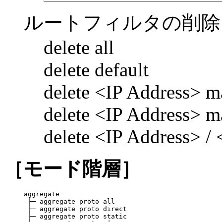
ルートフィルタの削除
delete all
delete default
delete <IP Address> 
delete <IP Address> 
delete <IP Address> /
［モード階層］
aggregate

 ├─ aggregate proto all

 ├─ aggregate proto direct

 ├─ aggregate proto static
