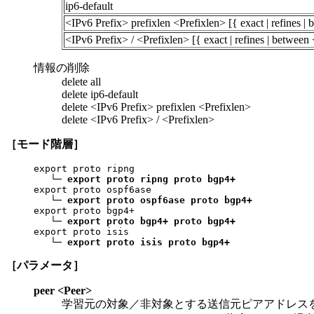
ip6-default
<IPv6 Prefix> prefixlen <Prefixlen> [{ exact | refines 
<IPv6 Prefix> / <Prefixlen> [{ exact | refines | betwee
情報の削除
delete all
delete ip6-default
delete <IPv6 Prefix> prefixlen <Prefixlen>
delete <IPv6 Prefix> / <Prefixlen>
［モード階層］
export proto ripng

   └─ 
export proto ripng proto bgp4+
export proto ospf6ase

   └─ 
export proto ospf6ase proto bgp4+
export proto bgp4+

   └─ 
export proto bgp4+ proto bgp4+
export proto isis

   └─ 
export proto isis proto bgp4+
［パラメータ］
peer <Peer>
学習元の対象／非対象とする送信元ピアアドレスを指