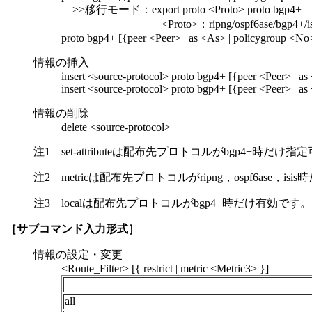
>>移行モード：export proto <Proto> proto bgp4+
<Proto>：ripng/ospf6ase/bgp4+/is
proto bgp4+ [{peer <Peer> | as <As> | policygroup <No> | l
情報の挿入
insert <source-protocol> proto bgp4+ [{peer <Peer> | as <
insert <source-protocol> proto bgp4+ [{peer <Peer> | as <A
情報の削除
delete <source-protocol>
注1 set-attributeは配布先プロトコルがbgp4+時だけ
注2 metricは配布先プロトコルがripng，ospf6ase，i
注3 localは配布先プロトコルがbgp4+時だけ有効です。
［サブコマンド入力形式］
情報の設定・変更
<Route_Filter> [{ restrict | metric <Metric3> }]
all