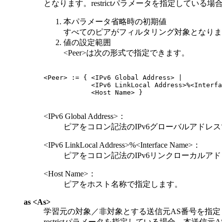
となります。restrictパラメータを指定して
本パラメータ省略時の初期値
すべてのピアがフィルタリング対象となりま
値の設定範囲
<Peer>は次の形式で指定できます。
<Peer> := { <IPv6 Global Address> |

            <IPv6 LinkLocal Address>%<Interfa
            <Host Name> }

<IPv6 Global Address>：
ピアをコロン記法のIPv6グローバルアドレ
<IPv6 LinkLocal Address>%<Interface Name>：
ピアをコロン記法のIPv6リンクローカルア
<Host Name>：
ピアをホスト名称で指定します。
as <As>
学習元の対象／非対象とする送信元AS番号を指定し
restrictパラメータを指定している場合，本送