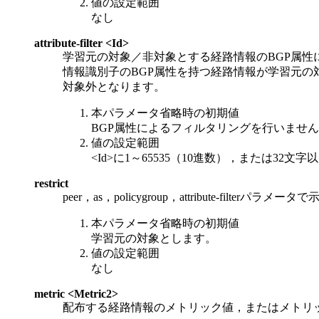
値の設定範囲
なし
attribute-filter <Id>
学習元の対象／非対象とする経路情報のBGP属性に
情報識別子のBGP属性を持つ経路情報が学習元の対
対象外となります。
本パラメータ省略時の初期値
BGP属性によるフィルタリングを行いませ
値の設定範囲
<Id>に1～65535（10進数），または32
restrict
peer，as，policygroup，attribute-f
本パラメータ省略時の初期値
学習元の対象とします。
値の設定範囲
なし
metric <Metric2>
配布する経路情報のメトリック値，またはメトリ