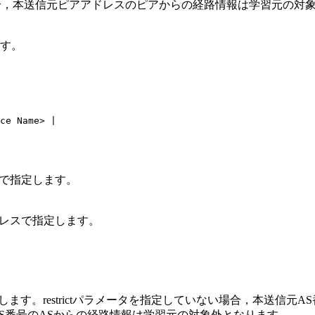
いる場合，本送信元ピアアドレスのピアからの経路情報は学習元の対
す。
ce Name> |

スで指定します。
ドレスで指定します。
ます。restrictパラメータを指定していない場合，本送信元
信元AS番号のASからの経路情報は学習元の対象外となります。