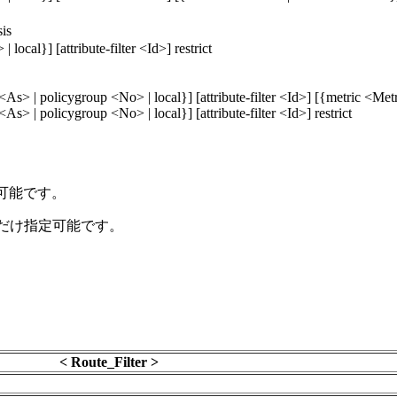
is
ocal}] [attribute-filter <Id>] restrict
As> | policygroup <No> | local}] [attribute-filter <Id>] [{metric <Metri
s> | policygroup <No> | local}] [attribute-filter <Id>] restrict
指定可能です。
sis時だけ指定可能です。
< Route_Filter >