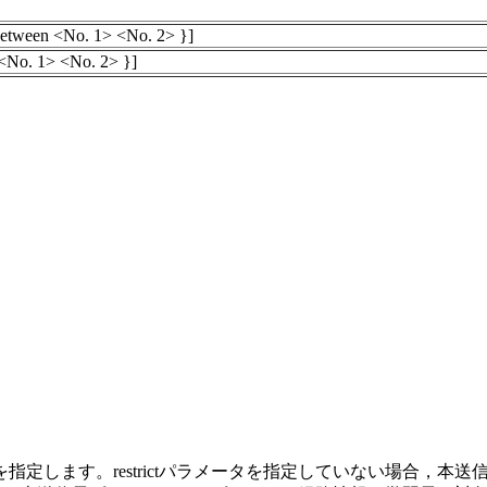
| between <No. 1> <No. 2> }]
n <No. 1> <No. 2> }]
定します。restrictパラメータを指定していない場合，本