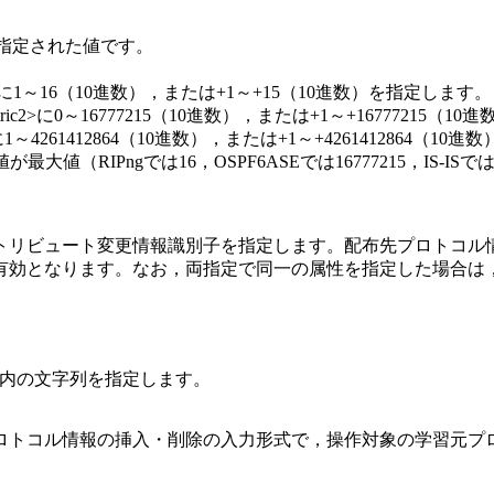
で指定された値です。
2>に1～16（10進数），または+1～+15（10進数）を指定します。
c2>に0～16777215（10進数），または+1～+16777215（
に1～4261412864（10進数），または+1～+4261412864（1
（RIPngでは16，OSPF6ASEでは16777215，IS-IS
ビュート変更情報識別子を指定します。配布先プロトコル情報と学習
有効となります。なお，両指定で同一の属性を指定した場合は
文字以内の文字列を指定します。
ロトコル情報の挿入・削除の入力形式で，操作対象の学習元プ