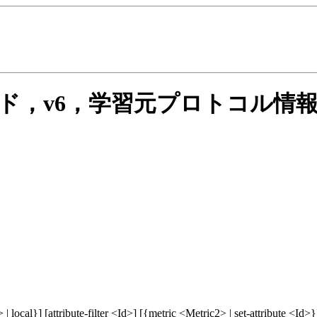
rotoモード，v6，学習元プロトコル情
local}] [attribute-filter <Id>] [{metric <Metric2> | set-attribute <Id>}