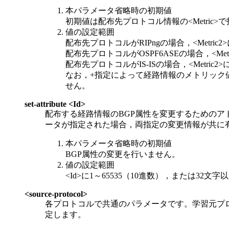
本パラメータ省略時の初期値
初期値は配布先プロトコル情報の<Metric>
値の設定範囲
配布先プロトコルがRIPngの場合，<Metric
配布先プロトコルがOSPF6ASEの場合，<Metri
配布先プロトコルがIS-ISの場合，<Metric2>
なお，+指定によって経路情報のメトリック値が最大値
せん。
set-attribute <Id>
配布する経路情報のBGP属性を変更するためのアトリ
ータが指定された場合，両指定の変更情報が共に
本パラメータ省略時の初期値
BGP属性の変更を行いません。
値の設定範囲
<Id>に1～65535（10進数），または32
<source-protocol>
各プロトコルで共通のパラメータです。学習元プ
定します。