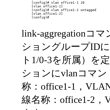
(config)# vlan office1-1 10

[vlan office1-1]

(config)# vlan office1-2 untagged

[vlan office1-2]

(config)# 

link-aggregat
ショングループIDに10（
ト1/0-3を所属）
ションにvlanコマン
称：office1-1，VL
線名称：office1-2，