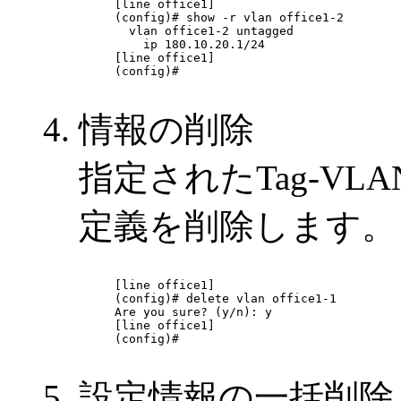
[line office1]

(config)# show -r vlan office1-2

  vlan office1-2 untagged

    ip 180.10.20.1/24

[line office1]

(config)# 

情報の削除
指定されたTag-VLA
定義を削除します。
[line office1]

(config)# delete vlan office1-1

Are you sure? (y/n): y

[line office1]

(config)# 

設定情報の一括削除