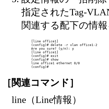
指定されたTag-VLA
関連する配下の情報
[line office1]

(config)# delete -r vlan office1-2

Are you sure? (y/n): y

[line office1]

(config)# exit

(config)# show

line office1 ethernet 0/0

(config)# 

［関連コマンド］
line（Line情報）