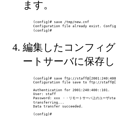
ます。
(config)# save /tmp/new.cnf

Configuration file already exist. Config
(config)# 

編集したコンフィグ
ートサーバに保存し
(config)# save ftp://staff@[2001:240:400
Configuration file save to ftp://staff@[
Authentication for 2001:240:400::101.

User: staff

Password: xxx ・・リモートサーバ上のユーザs
transferring...

Data transfer succeeded.

(config)# 
