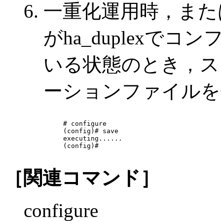
一重化運用時，また
がha_duplexで
いる状態のとき，ス
ーションファイルを
# configure

(config)# save

executing......

(config)# 

［関連コマンド］
configure