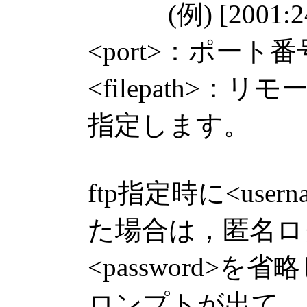
(例) [2001:240:
<port>：ポー
<filepath>
指定します。
ftp指定時に<usern
た場合は，匿名ロ
<password>
ロンプトが出て，