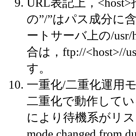
URL表記上，<host>
の”/”はパス成分に
ートサーバ上の/usr/ho
合は，ftp://<host>//u
す。
一重化/二重化運用モード
二重化で動作してい
により待機系がリスタ
mode changed from 