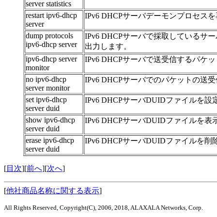
server statistics
restart ipv6-dhcp
IPv6 DHCPサーバデーモンプロセス
server
dump protocols
IPv6 DHCPサーバで採取してい
ipv6-dhcp server
出力します。
ipv6-dhcp server
IPv6 DHCPサーバで送受信するパ
monitor
no ipv6-dhcp
IPv6 DHCPサーバでのパケットの
server monitor
set ipv6-dhcp
IPv6 DHCPサーバDUIDファイルを
server duid
show ipv6-dhcp
IPv6 DHCPサーバDUIDファイルを
server duid
erase ipv6-dhcp
IPv6 DHCPサーバDUIDファイルを
server duid
[
目次
][
前へ
][
次へ
]
[
他社商品名称に関する表示
]
All Rights Reserved, Copyright(C), 2006, 2018, ALAXALA Networks, Corp.