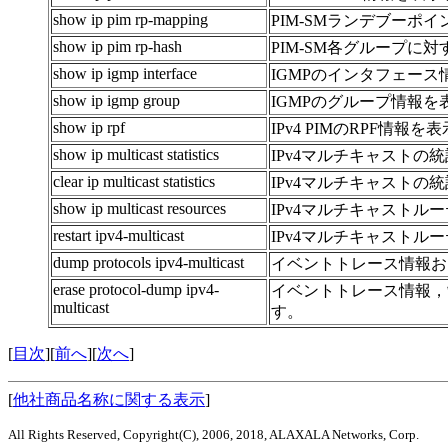
show ip pim rp-mapping
PIM-SMランデブーポ
show ip pim rp-hash
PIM-SM各グループ
show ip igmp interface
IGMPのインタフェー
show ip igmp group
IGMPのグループ情報を
show ip rpf
IPv4 PIMのRPF情報
show ip multicast statistics
IPv4マルチキャストの
clear ip multicast statistics
IPv4マルチキャストの
show ip multicast resources
IPv4マルチキャスト
restart ipv4-multicast
IPv4マルチキャストル
dump protocols ipv4-multicast
イベントトレース情報お
erase protocol-dump ipv4-
イベントトレース情報，
multicast
す。
[
目次
][
前へ
][
次へ
]
[
他社商品名称に関する表示
]
All Rights Reserved, Copyright(C), 2006, 2018, ALAXALA Networks, Corp.