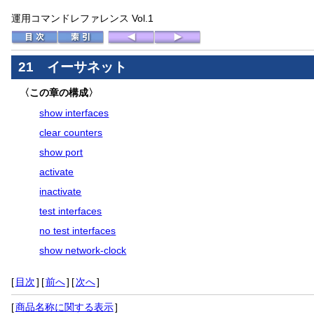
運用コマンドレファレンス Vol.1
21 イーサネット
〈この章の構成〉
show interfaces
clear counters
show port
activate
inactivate
test interfaces
no test interfaces
show network-clock
[
目次
]
[
前へ
]
[
次へ
]
[
商品名称に関する表示
]