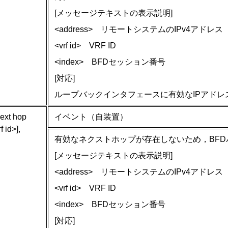
[メッセージテキストの表示説明]
<address> リモートシステムのIPv4アドレス
<vrf id> VRF ID
<index> BFDセッション番号
[対応]
ループバックインタフェースに有効なIPアドレ
ext hop
イベント（自装置）
 id>],
有効なネクストホップが存在しないため，BF
[メッセージテキストの表示説明]
<address> リモートシステムのIPv4アドレス
<vrf id> VRF ID
<index> BFDセッション番号
[対応]