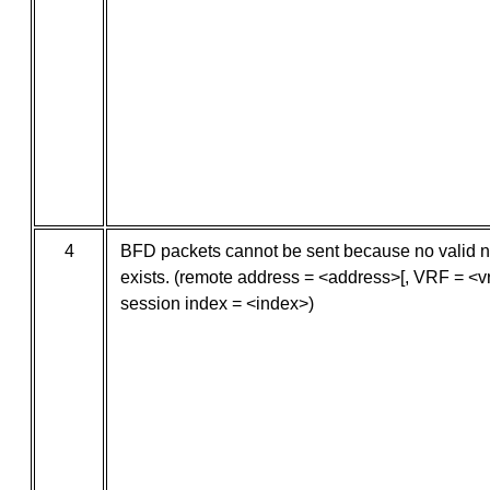
4
BFD packets cannot be sent because no valid n
exists. (remote address = <address>[, VRF = <vrf
session index = <index>)