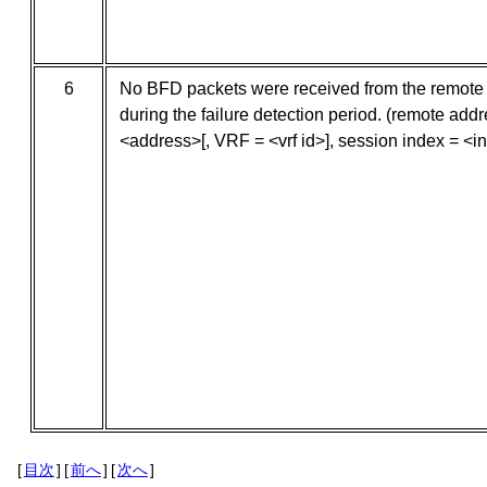
6
No BFD packets were received from the remote
during the failure detection period. (remote add
<address>[, VRF = <vrf id>], session index = <i
[
目次
]
[
前へ
]
[
次へ
]