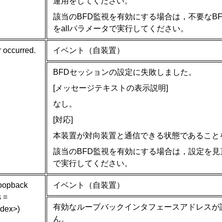
運用をしてください。
該当のBFD監視を有効にする場合は，不要なBFD監視
をallパラメータで実行してください。
 occurred.
イベント（自装置）
BFDセッションの設定に失敗しました。
[メッセージテキストの表示説明]
なし。
[対応]
本装置が対向装置と通信できる状態であること
該当のBFD監視を有効にする場合は，設定を見直した上で
で実行してください。
loopback
イベント（自装置）
s =
有効なループバックインタフェースアドレスが
ndex>)
ん。