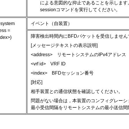
による意図的な抑止であることを示します。収
sessionコマンドを実行してください。
 system
イベント（自装置）
ress =
障害検出時間内にBFDパケットを受信しません
ndex>)
[メッセージテキストの表示説明]
<address> リモートシステムのIPv4アドレス
<vrf id> VRF ID
<index> BFDセッション番号
[対応]
相手装置との通信状態を確認してください。
問題がない場合は，本装置のコンフィグレーシ
最小受信間隔をリモートシステムの最小送信間