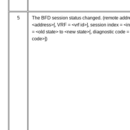
5
The BFD session status changed. (remote addr
<address>[, VRF = <vrf id>], session index = <in
= <old state> to <new state>[, diagnostic code =
code>])