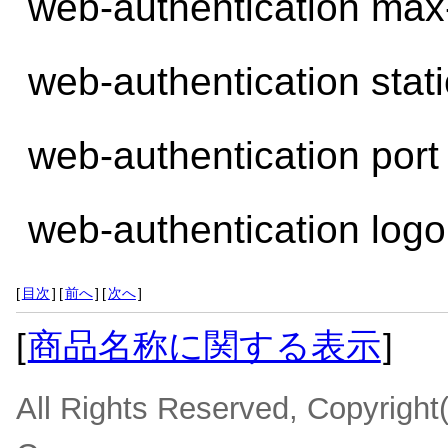
web-authentication max
web-authentication stat
web-authentication port
web-authentication logou
[
目次
]
[
前へ
]
[
次へ
]
[
商品名称に関する表示
]
All Rights Reserved, Copyrigh