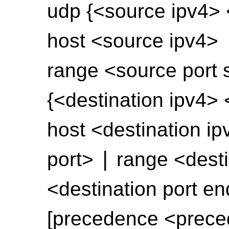
udp {<source ipv4> 
host <source ipv4>
range <source port s
{<destination ipv4> 
host <destination i
|
port>
range <destin
<destination port end
[precedence <prec