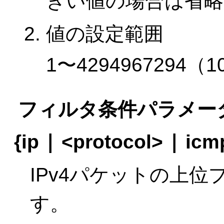
きい値の場合は省
値の設定範囲
1〜429496729
フィルタ条件パラメー
|
|
{ip
<protocol>
icm
IPv4パケットの上
す。