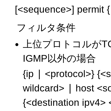
[<sequence>] per
フィルタ条件
上位プロトコルがTC
IGMP以外の場合
|
{ip
<protocol>} {<s
|
wildcard>
host <s
{<destination ipv4> 