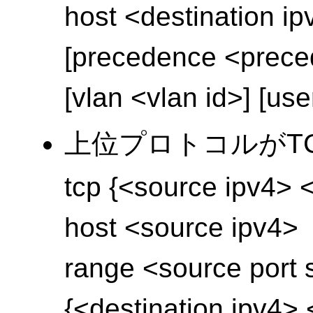
host <destination i
[precedence <prec
[vlan <vlan id>] [user
上位プロトコルがT
tcp {<source ipv4> 
host <source ipv4>
range <source port s
{<destination ipv4> 