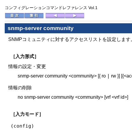
コンフィグレーションコマンドレファレンス Vol.1
snmp-server community
SNMPコミュニティに対するアクセスリストを設定します
［入力形式］
情報の設定・変更
|
snmp-server community <community> [{ ro
rw }] [{<a
情報の削除
no snmp-server community <community> [vrf <vrf id>]
［入力モード］
(config)