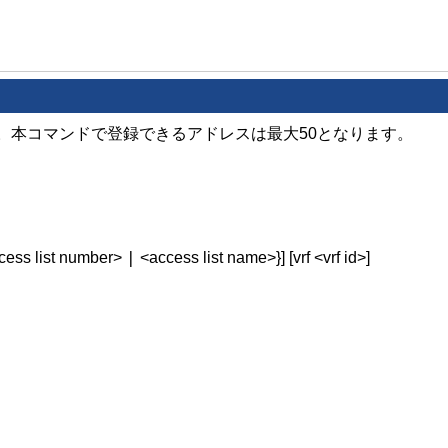
。本コマンドで登録できるアドレスは最大50となります。
|
ccess list number>
<access list name>}] [vrf <vrf id>]