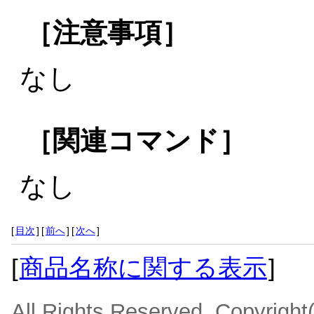
［注意事項］
なし
［関連コマンド］
なし
[
目次
]
[
前へ
]
[
次へ
]
[
商品名称に関する表示
]
All Rights Reserved, Copyrigh