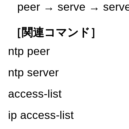
peer → serve → serve
［関連コマンド］
ntp peer
ntp server
access-list
ip access-list