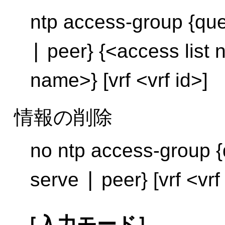
ntp access-group {qu
|
peer} {<access list
name>} [vrf <vrf id>]
情報の削除
no ntp access-group 
|
serve
peer} [vrf <vrf
［入力モード］