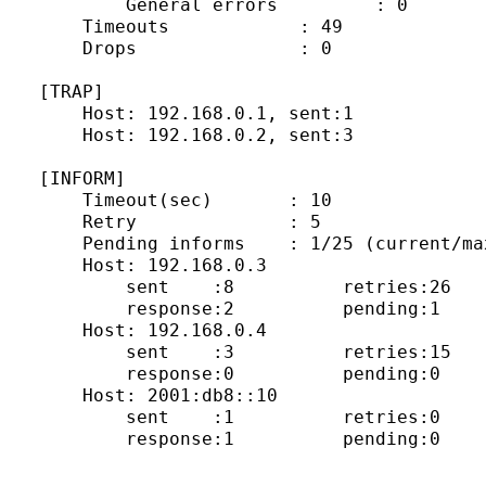
        General errors         : 0

    Timeouts            : 49

    Drops               : 0

[TRAP]

    Host: 192.168.0.1, sent:1

    Host: 192.168.0.2, sent:3

[INFORM]

    Timeout(sec)       : 10

    Retry              : 5

    Pending informs    : 1/25 (current/max
    Host: 192.168.0.3

        sent    :8          retries:26

        response:2          pending:1    
    Host: 192.168.0.4

        sent    :3          retries:15

        response:0          pending:0    
    Host: 2001:db8::10

        sent    :1          retries:0

        response:1          pending:0    