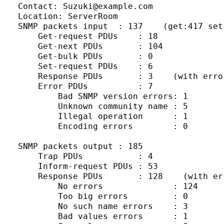
Contact: Suzuki@example.com

Location: ServerRoom

SNMP packets input  : 137    (get:417 set:
    Get-request PDUs    : 18

    Get-next PDUs       : 104

    Get-bulk PDUs       : 0

    Set-request PDUs    : 6

    Response PDUs       : 3    (with error
    Error PDUs          : 7

        Bad SNMP version errors: 1

        Unknown community name : 5

        Illegal operation      : 1

        Encoding errors        : 0

SNMP packets output : 185

    Trap PDUs           : 4

    Inform-request PDUs : 53

    Response PDUs       : 128    (with err
        No errors              : 124

        Too big errors         : 0

        No such name errors    : 3

        Bad values errors      : 1
