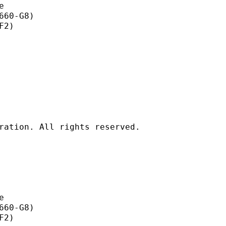


60-G8)

2)

ration. All rights reserved.



60-G8)

2)
