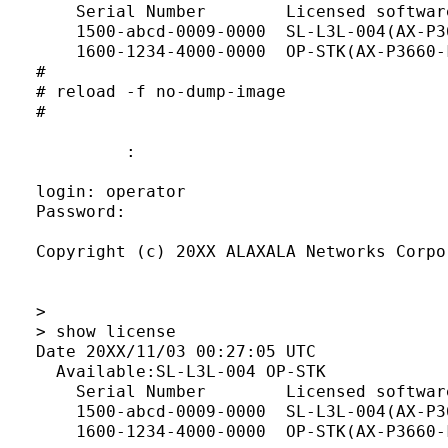
    Serial Number        Licensed software
    1500-abcd-0009-0000  SL-L3L-004(AX-P36
    1600-1234-4000-0000  OP-STK(AX-P3660-F
#

# reload -f no-dump-image

#

         :

login: operator

Password:

Copyright (c) 20XX ALAXALA Networks Corpo
>

> show license

Date 20XX/11/03 00:27:05 UTC

  Available:SL-L3L-004 OP-STK

    Serial Number        Licensed software
    1500-abcd-0009-0000  SL-L3L-004(AX-P36
    1600-1234-4000-0000  OP-STK(AX-P3660-F