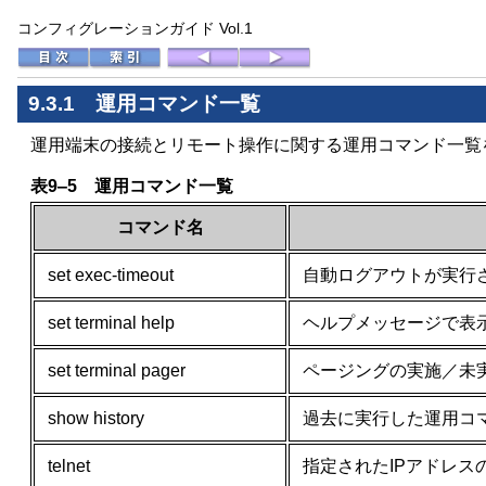
コンフィグレーションガイド Vol.1
9.3.1 運用コマンド一覧
運用端末の接続とリモート操作に関する運用コマンド一覧
表9‒5 運用コマンド一覧
コマンド名
set exec-timeout
自動ログアウトが実行
set terminal help
ヘルプメッセージで表
set terminal pager
ページングの実施／未
show history
過去に実行した運用コ
telnet
指定されたIPアドレ