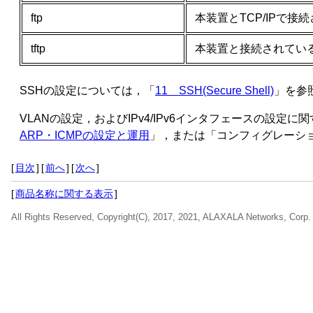
ftp
本装置とTCP/IPで
tftp
本装置と接続されてい
SSHの設定については，「
11 SSH(Secure Shell)
」を参
VLANの設定，およびIPv4/IPv6インタフェースの設
ARP・ICMPの設定と運用
」，または「
コンフィグレーション
[
目次
]
[
前へ
]
[
次へ
]
[
商品名称に関する表示
]
All Rights Reserved, Copyright(C), 2017, 2021, ALAXALA Networks, Corp.