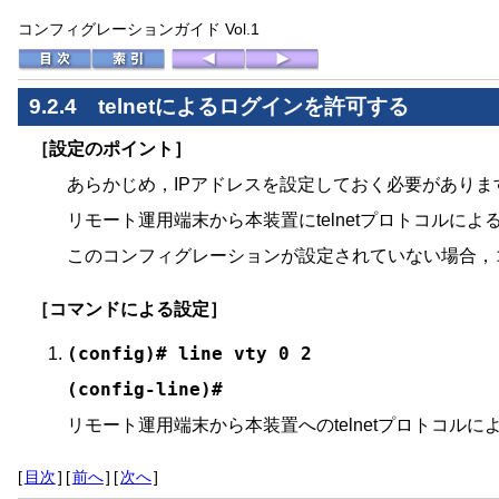
コンフィグレーションガイド Vol.1
9.2.4 telnetによるログインを許可する
［設定のポイント］
あらかじめ，IPアドレスを設定しておく必要がありま
リモート運用端末から本装置にtelnetプロトコルによ
このコンフィグレーションが設定されていない場合，
［コマンドによる設定］
(config)# line vty 0 2
(config-line)#
リモート運用端末から本装置へのtelnetプロトコ
[
目次
]
[
前へ
]
[
次へ
]