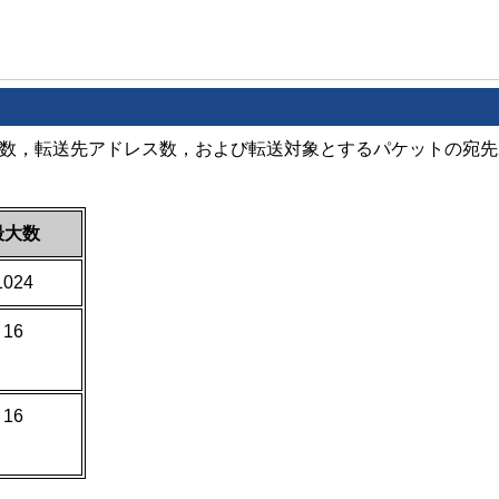
ス数，転送先アドレス数，および転送対象とするパケットの宛
最大数
1024
16
16