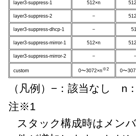
layer3-suppress-1
512×n
51
layer3-suppress-2
−
51
layer3-suppress-dhcp-1
−
5
layer3-suppress-mirror-1
512×n
51
layer3-suppress-mirror-2
−
※2
custom
0〜3072×n
0〜307
（凡例）−：該当なし n
注※1
スタック構成時はメン