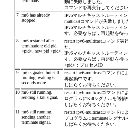
terminate.
動に失敗しました。
コマンドを再実行してくださ
7
mr6 has already
IPv6マルチキャストルーティング
stopped.
multicastコマンドが失敗しま
IPv6マルチキャストルーテ
す。必要ならば，再起動を待
8
mr6 restarted after
restart ipv6-multic
termination: old pid
た。
<pid>, new pid <pid>
IPv6マルチキャストルーテ
す。必要ならば，再起動を待
<pid>：プロセスID
9
mr6 signaled but still
restart ipv6-multic
running, waiting 6
再起動中です。
seconds more.
しばらくお待ちください。
10
mr6 still running,
restart ipv6-multic
sending a kill signal.
ログラムにKillシグナルを送
しばらくお待ちください。
11
mr6 still running,
restart ipv6-multic
sending another
プログラムにterminateシグ
terminate signal.
しばらくお待ちください。