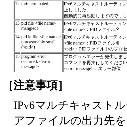
12
mr6 terminated.
IPv6マルチキャストルーティングプロ
止しました。
自動的に再起動しますので，
13
pid file <file name>
IPv6マルチキャストルーティ
mangled!
<file name>：PIDファイル名
14
pid in file <file name>
IPv6マルチキャストルーティ
unreasonably small
<file name>：PIDファイル名
(<pid>)
<pid>：PIDファイル中のプロセ
15
program error
プログラムエラーが発生しま
occurred: <error
コマンドを再実行してくださ
message>
<error message>：エラー部位
［注意事項］
IPv6マルチキャス
アファイルの出力先を