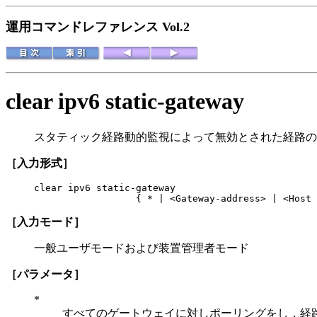
運用コマンドレファレンス Vol.2
clear ipv6 static-gateway
スタティック経路動的監視によって無効とされた経路の
［入力形式］
clear ipv6 static-gateway

                  { * | <Gateway-address> | <Host 
［入力モード］
一般ユーザモードおよび装置管理者モード
［パラメータ］
*
すべてのゲートウェイに対しポーリングをし，経