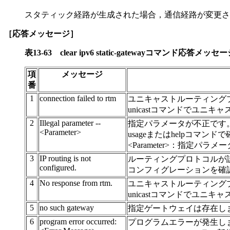
スタティック経路が生成された場合，通信経路が変更さ
［応答メッセージ］
表13-63
clear ipv6 static-gatewayコマンド応答メッ
項
メッセージ
番
1
connection failed to rtm
ユニキャストルーティングプ
unicastコマンドでユ
2
Illegal parameter --
指定パラメータが不正です
<Parameter>
usageまたはhelpコマン
<Parameter>：指定パラメ
3
IP routing is not
ルーティングプロトコルが
configured.
コンフィグレーションを確
4
No response from rtm.
ユニキャストルーティングプ
unicastコマンドでユ
5
no such gateway
指定ゲートウェイは存在し
6
program error occurred:
プログラムエラーが発生し