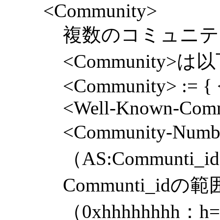
<Community>
複数のコミュニテ
<Community
<Community> := {
<Well-Known-Comm
<Community-Num
（AS:Communti_
Communti_idの範
（0xhhhhhhhh：h=0