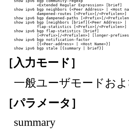
show ipv6 bgp community-regexp

          <Extended Regular Expression> [brief]

show ipv6 bgp neighbors {<Peer Address> | <Host na
          dampened-routes [<Prefix>[/<Prefixlen>] 
show ipv6 bgp dampened-paths [<Prefix>[/<Prefixlen
show ipv6 bgp [neighbors [brief]{<Peer Address> | 
          flap-statistics [<Prefix>[/<Prefixlen>] 
show ipv6 bgp flap-statistics [brief]

          [<Prefix>[/<Prefixlen>] [longer-prefixes
show ipv6 bgp notification-factor

          [{<Peer-address> | <Host Name>}]

show ipv6 bgp stale [{summary | brief}]
［入力モード］
一般ユーザモードおよ
［パラメータ］
summary