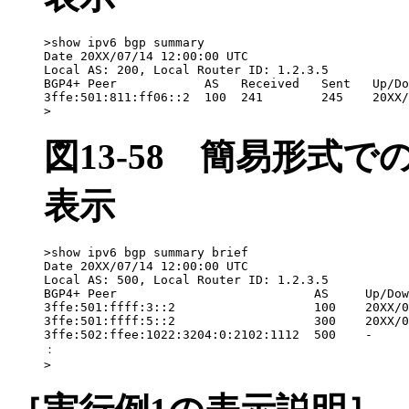
>show ipv6 bgp summary

Date 20XX/07/14 12:00:00 UTC

Local AS: 200, Local Router ID: 1.2.3.5

BGP4+ Peer            AS   Received   Sent   Up/Do
3ffe:501:811:ff06::2  100  241        245    20XX/
>
図13-58
簡易形式で
表示
>show ipv6 bgp summary brief

Date 20XX/07/14 12:00:00 UTC

Local AS: 500, Local Router ID: 1.2.3.5

BGP4+ Peer                           AS     Up/Dow
3ffe:501:ffff:3::2                   100    20XX/0
3ffe:501:ffff:5::2                   300    20XX/0
3ffe:502:ffee:1022:3204:0:2102:1112  500    -     
：

>