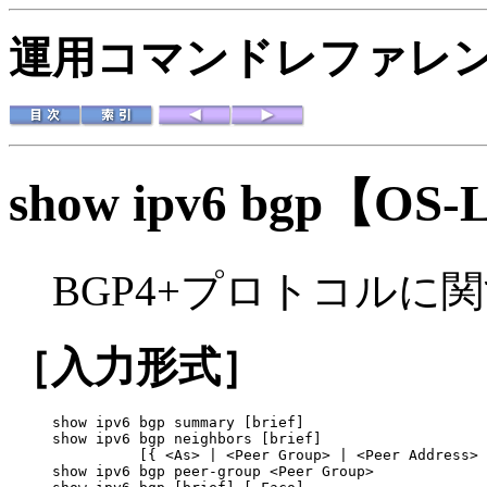
運用コマンドレファレンス 
show ipv6 bgp
【OS-
BGP4+プロトコルに
［入力形式］
show ipv6 bgp summary [brief]

show ipv6 bgp neighbors [brief]

          [{ <As> | <Peer Group> | <Peer Address> 
show ipv6 bgp peer-group <Peer Group>
