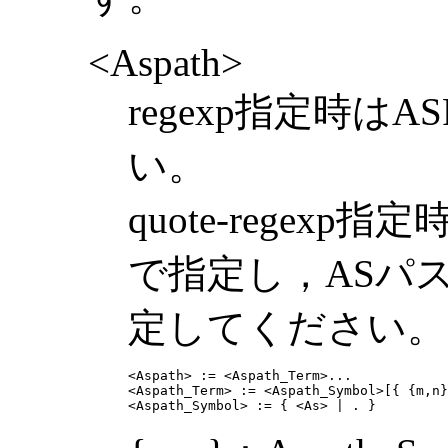
<Aspath>
regexp指定時は
い。
quote-regexp
で指定し，ASパ
定してください。
<Aspath> := <Aspath_Term>...

<Aspath_Term> := <Aspath_Symbol>[{ {m,n}
<Aspath_Symbol> := { <As> | . }