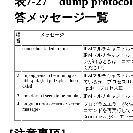
表7-27
dump protoc
答メッセージ一覧
項
メッセージ
番
1
connection failed to mrp
IPv4マルチキャスト
IPv4マルチキャスト
ジが出るときは，コマ
ください。
2
mrp appears to be running as
IPv4マルチキャストル
pid <pid>,but pid <pid> doesn't
ているが，プロセスID（
exist!
<pid>：プロセスID
3
mrp doesn't seem to be running
IPv4マルチキャスト
4
program error occurred: <error
プログラムエラーが発
message>
コマンドを再実行して
<error message>：エ