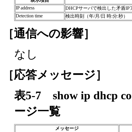
表示項目
IP address
DHCPサーバで検出した矛盾IP
Detection time
検出時刻（年/月/日 時:分:秒）
［通信への影響］
なし
［応答メッセージ］
表5-7
show ip dhc
ージ一覧
メッセージ