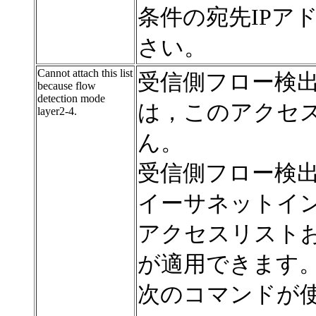
条件の宛先IPア
さい。
Cannot attach this list
受信側フロー検出モ
because flow
detection mode
は，このアクセ
layer2-4.
ん。
受信側フロー検出モ
イーサネットイン
アクセスリストお
が適用できます
次のコマンドが