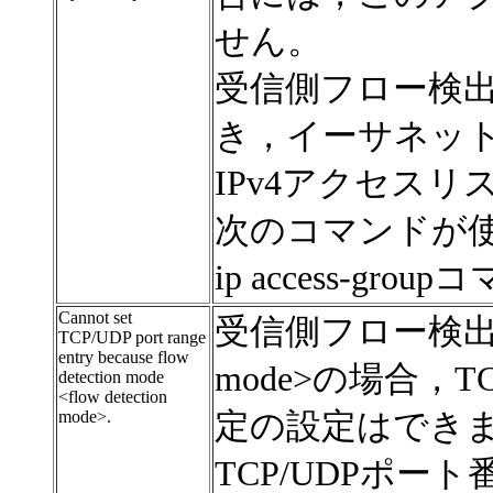
せん。
受信側フロー検出モー
き，イーサネッ
IPv4アクセス
次のコマンドが
ip access-grou
Cannot set
受信側フロー検出モード
TCP/UDP port range
entry because flow
mode>の場合，
detection mode
<flow detection
mode>.
定の設定はでき
TCP/UDPポ