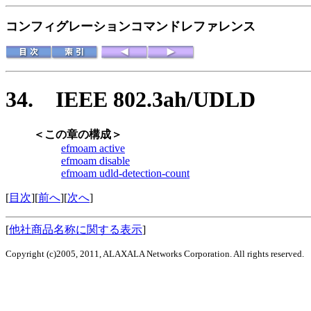
コンフィグレーションコマンドレファレンス
34.
IEEE 802.3ah/UDLD
＜この章の構成＞
efmoam active
efmoam disable
efmoam udld-detection-count
[
目次
][
前へ
][
次へ
]
[
他社商品名称に関する表示
]
Copyright (c)2005, 2011, ALAXALA Networks Corporation. All rights reserved.