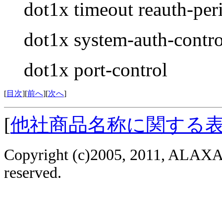
dot1x timeout reauth-per
dot1x system-auth-contro
dot1x port-control
[
目次
][
前へ
][
次へ
]
[
他社商品名称に関する
Copyright (c)2005, 2011, ALAXAL
reserved.