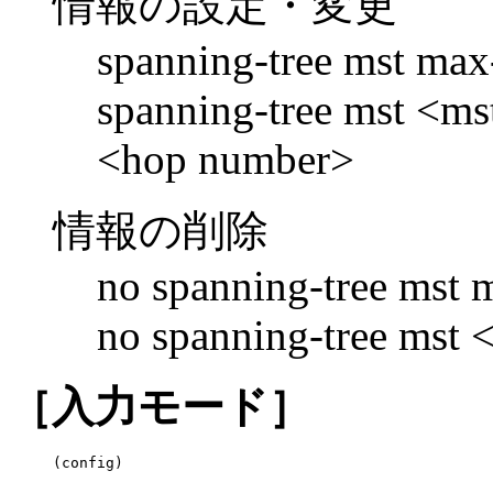
情報の設定・変更
spanning-tree mst ma
spanning-tree mst <mst
<hop number>
情報の削除
no spanning-tree mst 
no spanning-tree mst <
［入力モード］
(config)