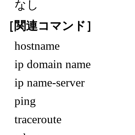
なし
［関連コマンド］
hostname
ip domain name
ip name-server
ping
traceroute